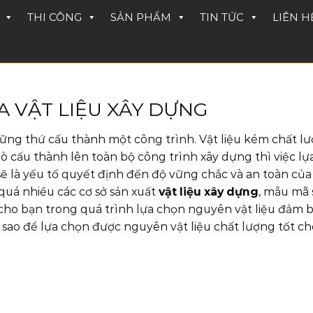
THI CÔNG
SẢN PHẨM
TIN TỨC
LIÊN H
 VẬT LIỆU XÂY DỰNG
hững thứ cấu thành một công trình. Vật liệu kém chất l
22
trò cấu thành lên toàn bộ công trình xây dựng thì việc lự
Th9
ẽ là yếu tố quyết định đến độ vững chắc và an toàn của
 quá nhiều các cơ sở sản xuất
vật liệu xây dựng
, mẫu mã 
ho bạn trong quá trình lựa chọn nguyên vật liệu đảm 
 sao để lựa chọn được nguyên vật liệu chất lượng tốt ch
BIỆT THỰ PH
ĐÔNG
...