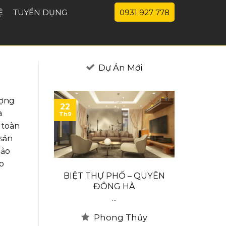
Ệ
TUYỂN DỤNG
0931 927 778
Dự Án Mới
ượng
22
22
a
Th9
Th9
 toàn
sản
bảo
o
Ố – QUYÊN
Anh Đức
Lin
 HÀ
...
Phong Thủy